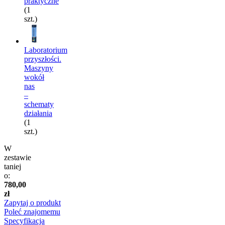
praktyczne
(1
szt.)
Laboratorium
przyszłości.
Maszyny
wokół
nas
–
schematy
działania
(1
szt.)
W
zestawie
taniej
o:
780,00
zł
Zapytaj o produkt
Poleć znajomemu
Specyfikacja