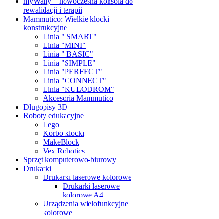
myWally – nowoczesna konsola do
rewalidacji i terapii
Mammutico: Wielkie klocki
konstrukcyjne
Linia " SMART"
Linia "MINI"
Linia " BASIC"
Linia "SIMPLE"
Linia "PERFECT"
Linia "CONNECT"
Linia "KULODROM"
Akcesoria Mammutico
Długopisy 3D
Roboty edukacyjne
Lego
Korbo klocki
MakeBlock
Vex Robotics
Sprzęt komputerowo-biurowy
Drukarki
Drukarki laserowe kolorowe
Drukarki laserowe
kolorowe A4
Urządzenia wielofunkcyjne
kolorowe