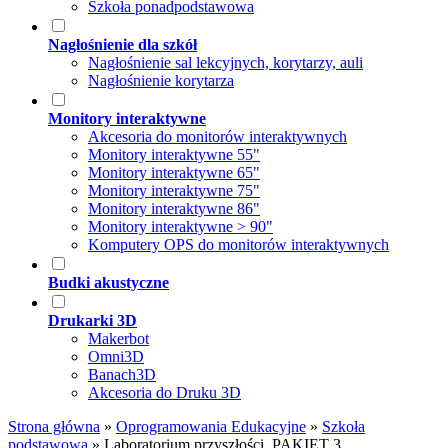
Szkoła ponadpodstawowa
Nagłośnienie dla szkół
Nagłośnienie sal lekcyjnych, korytarzy, auli
Nagłośnienie korytarza
Monitory interaktywne
Akcesoria do monitorów interaktywnych
Monitory interaktywne 55"
Monitory interaktywne 65"
Monitory interaktywne 75"
Monitory interaktywne 86"
Monitory interaktywne > 90"
Komputery OPS do monitorów interaktywnych
Budki akustyczne
Drukarki 3D
Makerbot
Omni3D
Banach3D
Akcesoria do Druku 3D
Strona główna
»
Oprogramowania Edukacyjne
»
Szkoła
podstawowa
»
Laboratorium przyszłości. PAKIET 3