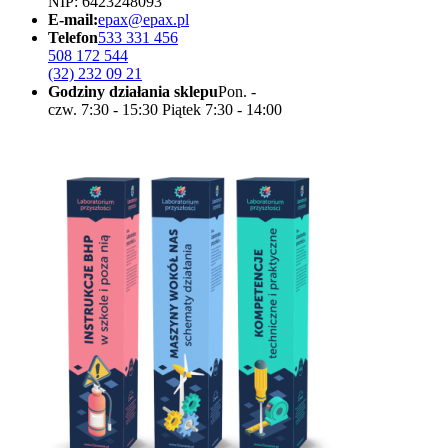
NIP: 6423248093
E-mail:
epax@epax.pl
Telefon
533 331 456
508 172 544
(32) 232 09 21
Godziny działania sklepu
Pon. -
czw. 7:30 - 15:30 Piątek 7:30 - 14:00