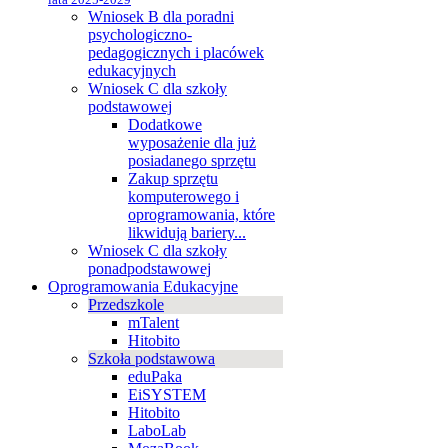
Wniosek B dla poradni
psychologiczno-
pedagogicznych i placówek
edukacyjnych
Wniosek C dla szkoły
podstawowej
Dodatkowe
wyposażenie dla już
posiadanego sprzętu
Zakup sprzętu
komputerowego i
oprogramowania, które
likwidują bariery...
Wniosek C dla szkoły
ponadpodstawowej
Oprogramowania Edukacyjne
Przedszkole
mTalent
Hitobito
Szkoła podstawowa
eduPaka
EiSYSTEM
Hitobito
LaboLab