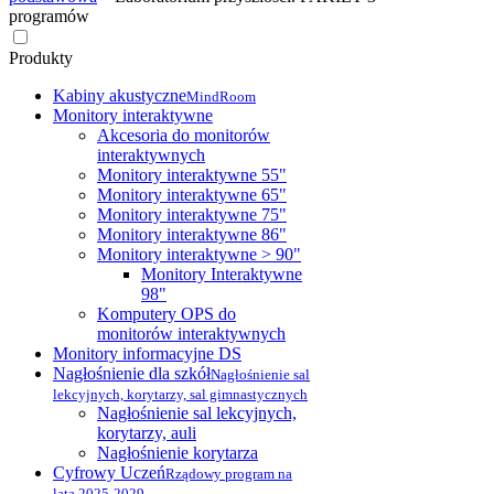
programów
Produkty
Kabiny akustyczne
MindRoom
Monitory interaktywne
Akcesoria do monitorów
interaktywnych
Monitory interaktywne 55"
Monitory interaktywne 65"
Monitory interaktywne 75"
Monitory interaktywne 86"
Monitory interaktywne > 90"
Monitory Interaktywne
98"
Komputery OPS do
monitorów interaktywnych
Monitory informacyjne DS
Nagłośnienie dla szkół
Nagłośnienie sal
lekcyjnych, korytarzy, sal gimnastycznych
Nagłośnienie sal lekcyjnych,
korytarzy, auli
Nagłośnienie korytarza
Cyfrowy Uczeń
Rządowy program na
lata 2025-2029