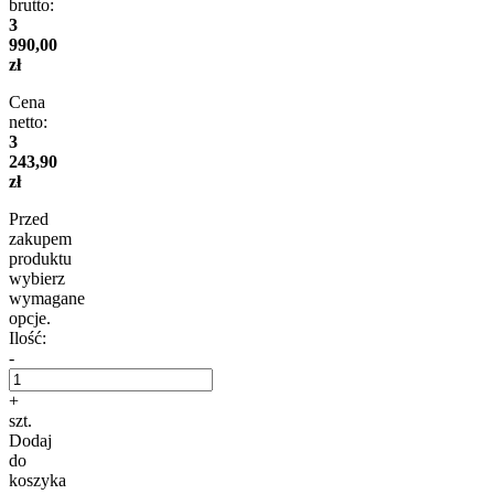
brutto:
3
990,00
zł
Cena
netto:
3
243,90
zł
Przed
zakupem
produktu
wybierz
wymagane
opcje.
Ilość:
-
+
szt.
Dodaj
do
koszyka