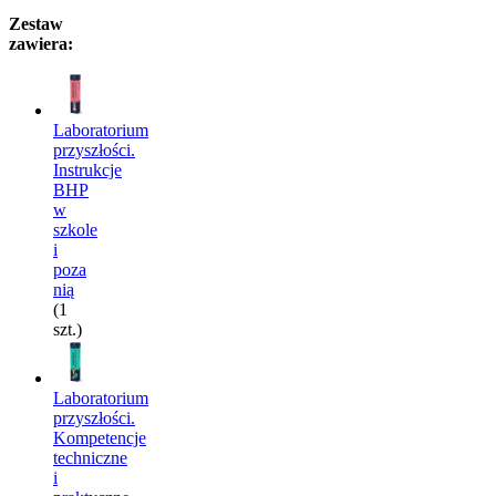
Zestaw
zawiera:
Laboratorium
przyszłości.
Instrukcje
BHP
w
szkole
i
poza
nią
(1
szt.)
Laboratorium
przyszłości.
Kompetencje
techniczne
i